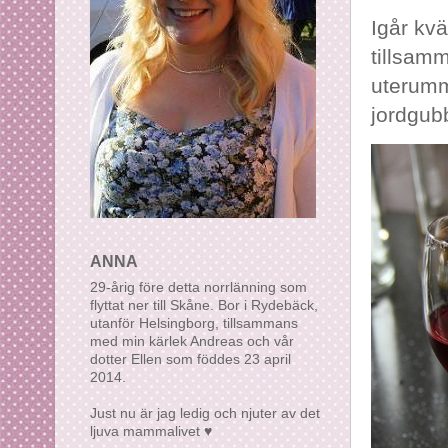
Igår kv
tillsamm
uterumm
jordgub
ANNA
29-årig före detta norrlänning som
flyttat ner till Skåne. Bor i Rydebäck,
utanför Helsingborg, tillsammans
med min kärlek Andreas och vår
dotter Ellen som föddes 23 april
2014.
Just nu är jag ledig och njuter av det
ljuva mammalivet ♥