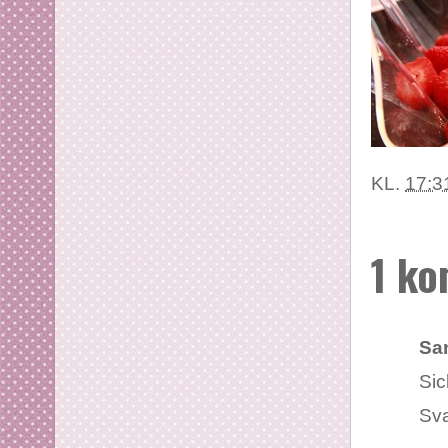
KL.
17:3
1 k
Sa
Sick
Sv